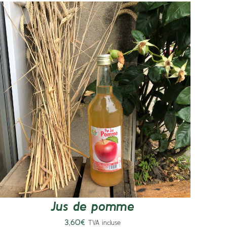
AJOUTER AU PANIER
/
DÉTAILS
Jus de pomme
3,60
€
TVA incluse