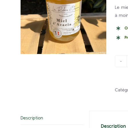
Le mie
à moin
O
P
Catégo
Description
Description