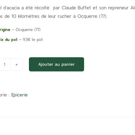
l d’acacia a été récolté par Claude Buffet et son repreneur Al
s de 10 kilomètres de leur rucher à Ocquerre (77).
rigine
– Ocquerre (77)
rix du pot
– 9,5€ le pot
Ajouter au panier
quantité
de
Miel
d’acacia
rie :
Epicerie