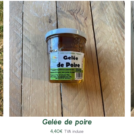
AJOUTER AU PANIER
/
DÉTAILS
Gelée de poire
4,40
€
TVA incluse