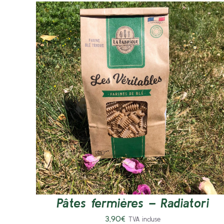
DÉTAILS
Pâtes fermières – Radiatori
3,90
€
TVA incluse