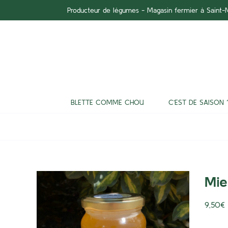
Passer
Producteur de légumes - Magasin fermier à Saint
au
contenu
BLETTE COMME CHOU
C’EST DE SAISON 
Mie
9,50
€