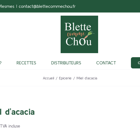
-Mesmes
|
contact@blettecommechou.fr
?
RECETTES
DISTRIBUTEURS
CONTACT
Accueil
Epicerie
Miel d’acacia
l d’acacia
TVA incluse