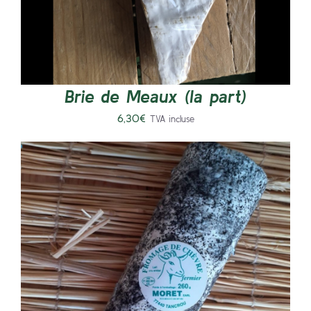
Brie de Meaux (la part)
6,30
€
TVA incluse
AJOUTER AU PANIER
/
DÉTAILS