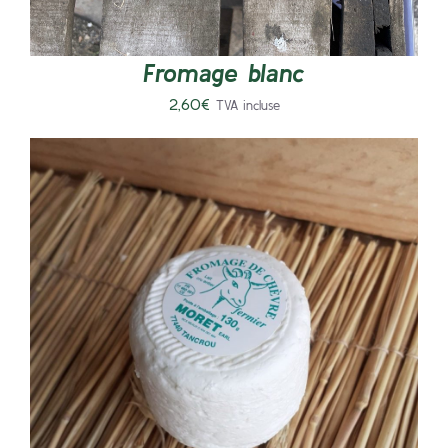
Fromage blanc
2,60
€
TVA incluse
AJOUTER AU PANIER
/
DÉTAILS