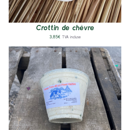
Crottin de chèvre
3,85
€
TVA incluse
AJOUTER AU PANIER
/
DÉTAILS