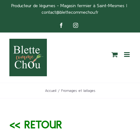
Passer
Producteur de légumes - Magasin fermier à Saint-Mesmes
|
contact@blettecommechou.fr
au
contenu
Facebook
Instagram
Accueil
Fromages et laitages
<< RETOUR