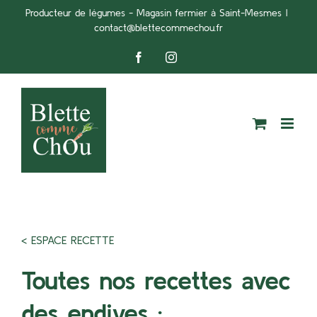
Passer
Producteur de légumes - Magasin fermier à Saint-Mesmes
|
contact@blettecommechou.fr
au
contenu
Facebook
Instagram
< ESPACE RECETTE
Toutes nos recettes avec
des endives :