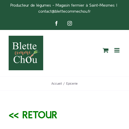
Passer
Producteur de légumes - Magasin fermier à Saint-Mesmes
|
contact@blettecommechou.fr
au
contenu
Facebook
Instagram
Accueil
Epicerie
<< RETOUR