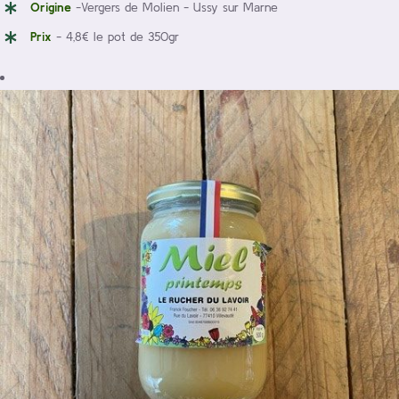
Origine
-Vergers de Molien - Ussy sur Marne
Prix
- 4,8€ le pot de 350gr
/
Ajouter au panier
Détails