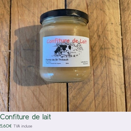
/
Ajouter au panier
Détails
Confiture de lait
5,60
€
TVA incluse