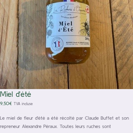
/
Ajouter au panier
Détails
Miel d’été
9,50
€
TVA incluse
Le miel de fleur d'été a été récolté par Claude Buffet et son
repreneur Alexandre Péraux. Toutes leurs ruches sont