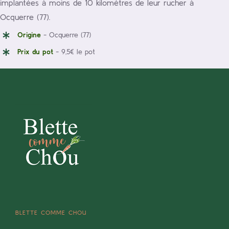
implantées à moins de 10 kilomètres de leur rucher à
Ocquerre (77).
Origine
- Ocquerre (77)
Prix du pot
- 9,5€ le pot
BLETTE COMME CHOU