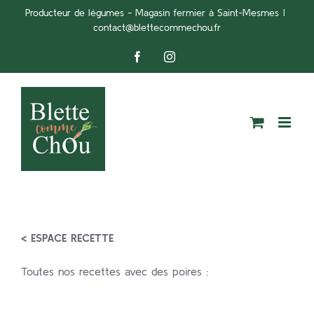
Passer
Producteur de légumes - Magasin fermier à Saint-Mesmes
|
contact@blettecommechou.fr
au
contenu
Facebook
Instagram
< ESPACE RECETTE
Toutes nos recettes avec des poires :