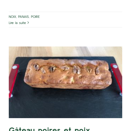
NOIX
,
PANAIS
,
POIRE
Lire la suite
Gâteau poires et noix
POIRE
Gâteau poires et noix