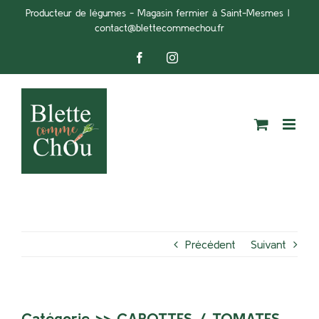
Passer
Producteur de légumes - Magasin fermier à Saint-Mesmes
|
contact@blettecommechou.fr
au
contenu
Facebook
Instagram
Précédent
Suivant
Catégorie >>
CAROTTES
/
TOMATES