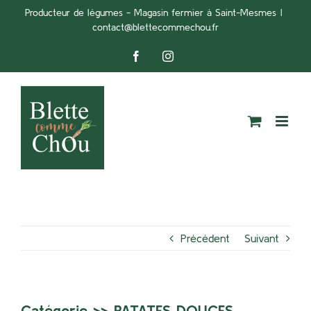
Passer
Producteur de légumes - Magasin fermier à Saint-Mesmes
|
contact@blettecommechou.fr
au
contenu
Facebook
Instagram
Précédent
Suivant
Catégorie >>
PATATES DOUCES