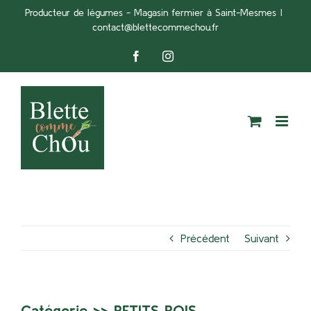
Passer
Producteur de légumes - Magasin fermier à Saint-Mesmes
|
contact@blettecommechou.fr
au
contenu
Facebook
Instagram
Précédent
Suivant
Catégorie >>
PETITS POIS