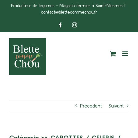
Passer
Producteur de légumes - Magasin fermier à Saint-Mesmes
|
contact@blettecommechou.fr
au
contenu
Facebook
Instagram
Précédent
Suivant
Catégorie >>
CAROTTES
/
CÉLERIS
/