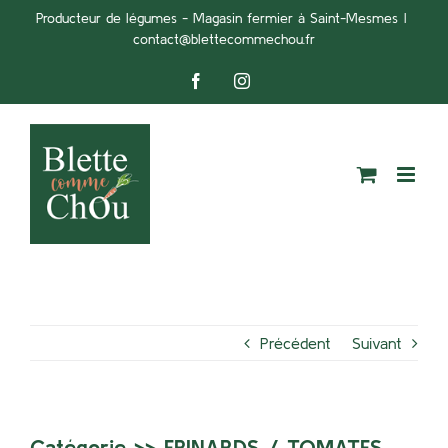
Passer
Producteur de légumes - Magasin fermier à Saint-Mesmes
|
contact@blettecommechou.fr
au
contenu
Facebook
Instagram
Précédent
Suivant
Catégorie >>
EPINARDS
/
TOMATES