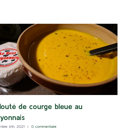
louté de courge bleue au
yonnais
mbre 6th, 2021
|
0 commentaire