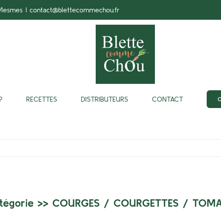
-Mesmes
|
contact@blettecommechou.fr
?
RECETTES
DISTRIBUTEURS
CONTACT
tégorie >>
COURGES
/
COURGETTES
/
TOMA