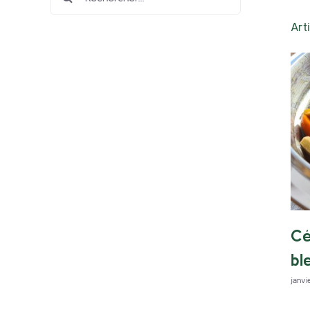
Art
Cé
bl
janvi