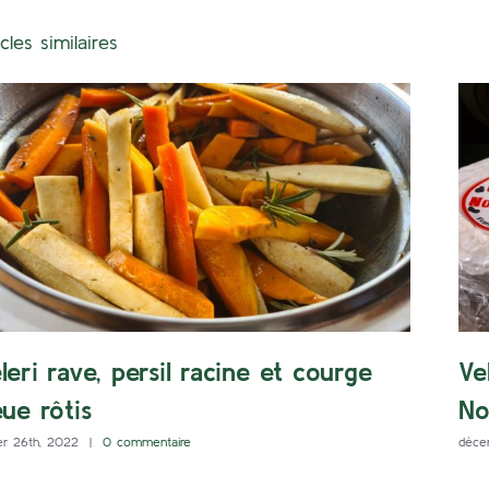
icles similaires
leri rave, persil racine et courge
Ve
eue rôtis
No
er 26th, 2022
|
0 commentaire
déce