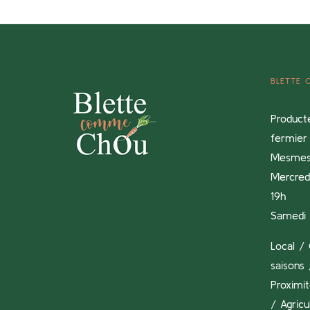
BLETTE
Product
fermier 
Mesme
Mercredi
19h
Samedi 
Local / 
saisons 
Proximi
/ Agricu