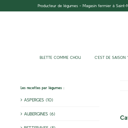
Passer
Producteur de légumes - Magasin fermier à Saint
au
contenu
BLETTE COMME CHOU
C’EST DE SAISON 
Les recettes par légumes :
ASPERGES (10)
AUBERGINES (6)
Ca
BETTERAVES (5)