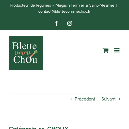
Passer
Producteur de légumes - Magasin fermier à Saint-Mesmes
|
contact@blettecommechou.fr
au
contenu
Facebook
Instagram
Précédent
Suivant
Catégorie >>
CHOUX