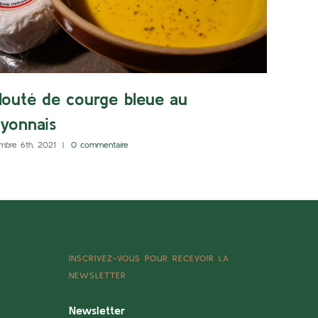
louté de courge bleue au
yonnais
mbre 6th, 2021
|
0 commentaire
INSCRIVEZ-VOUS POUR RECEVOIR LA
NEWSLETTER
Newsletter