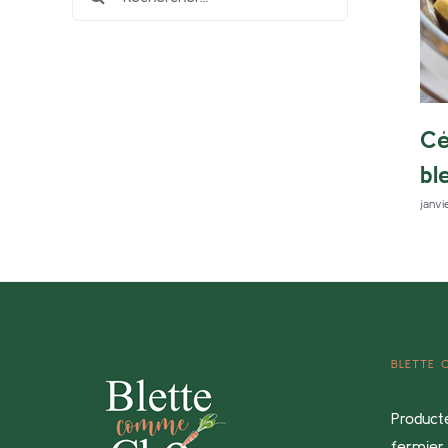
Cé
bl
janvi
BLETTE
Product
fermier 