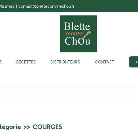
-Mesmes
|
contact@blettecommechou.fr
?
RECETTES
DISTRIBUTEURS
CONTACT
tégorie >>
COURGES