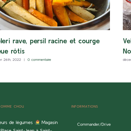
leri rave, persil racine et courge
Ve
eue rôtis
No
er 26th, 2022
|
0 commentaire
déce
 COMME CHOU
INFORMATIONS
eurs de légumes
Magasin
Commander/Drive
Place Saint-Jean à Saint-