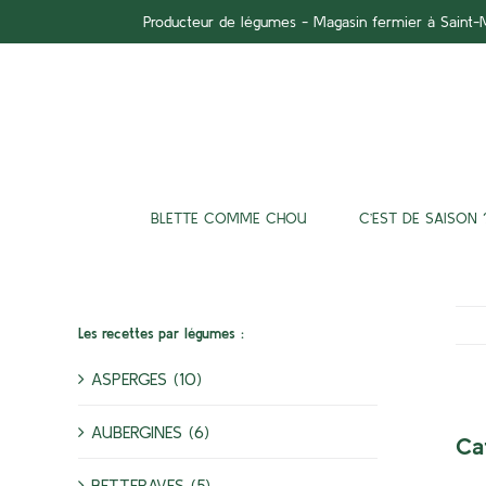
Passer
Producteur de légumes - Magasin fermier à Saint
au
contenu
BLETTE COMME CHOU
C’EST DE SAISON 
Les recettes par légumes :
ASPERGES (10)
AUBERGINES (6)
Ca
BETTERAVES (5)