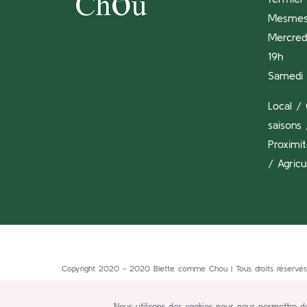
Mesme
Mercredi
19h
Samedi 
Local / 
saisons 
Proximi
/ Agricu
Copyright 2020 - 2020 Blette comme Chou | Tous droits réservés
Nous utilisons des cookies pour nous permettre de 