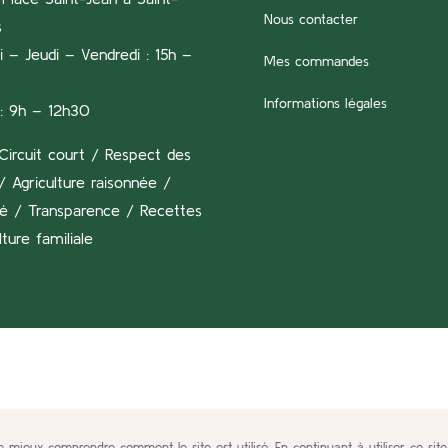
Nous contacter
s
 – Jeudi – Vendredi : 15h –
Mes commandes
Informations légales
: 9h – 12h30
Circuit court / Respect des
/ Agriculture raisonnée /
té / Transparence / Recettes
lture familiale
mieux comprendre comment le site est utilisé. En continuant à utiliser ce site,