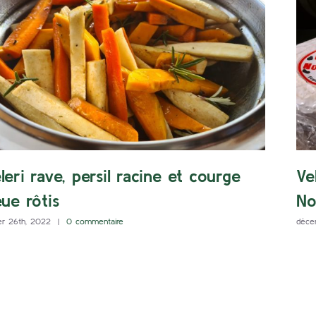
leri rave, persil racine et courge
Ve
eue rôtis
No
er 26th, 2022
|
0 commentaire
déce