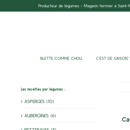
Passer
Producteur de légumes - Magasin fermier à Saint
au
contenu
BLETTE COMME CHOU
C’EST DE SAISON 
Les recettes par légumes :
ASPERGES (10)
AUBERGINES (6)
Ca
BETTERAVES (5)