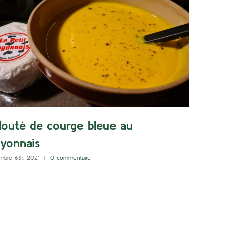
louté de courge bleue au
yonnais
mbre 6th, 2021
|
0 commentaire