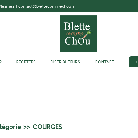
-Mesmes
|
contact@blettecommechou.fr
?
RECETTES
DISTRIBUTEURS
CONTACT
tégorie >>
COURGES