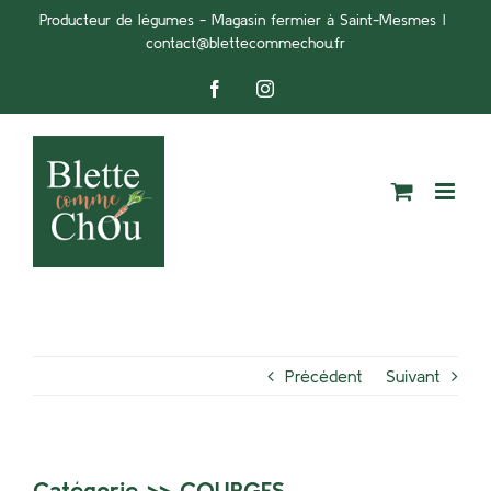
Passer
Producteur de légumes - Magasin fermier à Saint-Mesmes
|
contact@blettecommechou.fr
au
contenu
Facebook
Instagram
Précédent
Suivant
Catégorie >>
COURGES