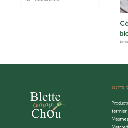
Cé
bl
janvi
BLETTE
Product
fermier 
Mesme
Mercredi