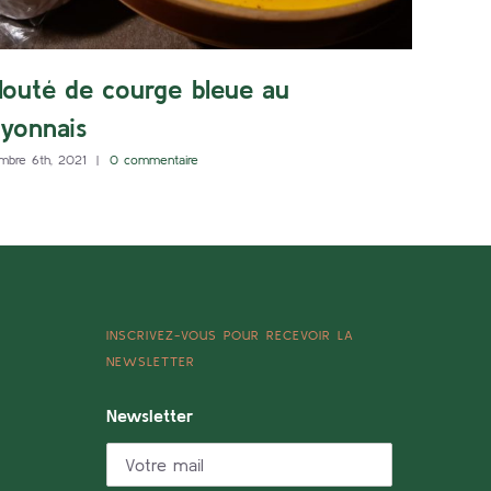
louté de courge bleue au
yonnais
mbre 6th, 2021
|
0 commentaire
INSCRIVEZ-VOUS POUR RECEVOIR LA
NEWSLETTER
Newsletter