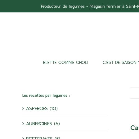
Passer
Producteur de légumes - Magasin fermier à Saint
au
contenu
BLETTE COMME CHOU
C’EST DE SAISON 
Les recettes par légumes :
ASPERGES (10)
AUBERGINES (6)
Ca
BETTERAVES (5)