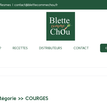
-Mesmes
|
contact@blettecommechou.fr
?
RECETTES
DISTRIBUTEURS
CONTACT
tégorie >>
COURGES