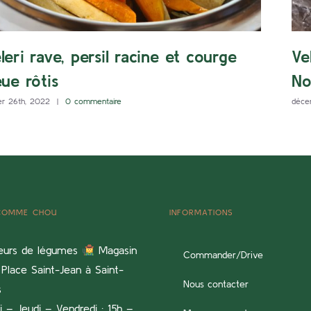
leri rave, persil racine et courge
Ve
eue rôtis
No
er 26th, 2022
|
0 commentaire
déce
 COMME CHOU
INFORMATIONS
eurs de légumes
Magasin
Commander/Drive
Place Saint-Jean à Saint-
Nous contacter
s
 – Jeudi – Vendredi : 15h –