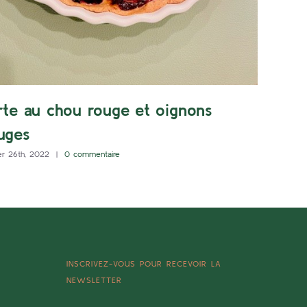
rte au chou rouge et oignons
uges
er 26th, 2022
|
0 commentaire
INSCRIVEZ-VOUS POUR RECEVOIR LA
NEWSLETTER