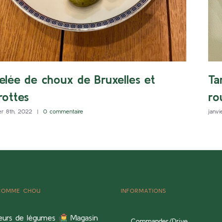
elée de choux de Bruxelles et
Ta
rottes
ro
er 8th, 2022
|
0 commentaire
janvi
 COMME CHOU
INFORMATIONS
eurs de légumes
Magasin
Commander/Drive