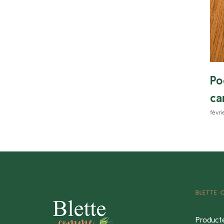
Po
ca
févri
BLETTE
Product