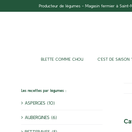
Passer
Producteur de légumes - Magasin fermier à Saint
au
contenu
BLETTE COMME CHOU
C’EST DE SAISON 
Les recettes par légumes :
ASPERGES (10)
AUBERGINES (6)
Ca
BETTERAVES (5)