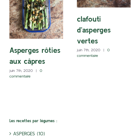
clafouti
d’asperges
vertes
Asperges rôties
juin 7th, 2020
|
0
commentaire
aux câpres
juin 7th, 2020
|
0
commentaire
Les recettes par légumes :
ASPERGES (10)