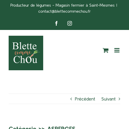
Passer
Producteur de légumes - Magasin fermier à Saint-Mesmes
|
contact@blettecommechou.fr
au
contenu
Facebook
Instagram
Précédent
Suivant
Catégorie >>
ASPERGES