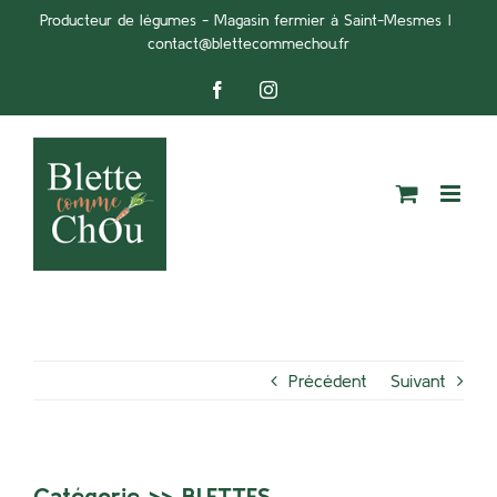
Passer
Producteur de légumes - Magasin fermier à Saint-Mesmes
|
contact@blettecommechou.fr
au
contenu
Facebook
Instagram
Précédent
Suivant
Catégorie >>
BLETTES