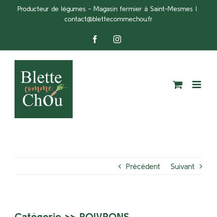
Passer
Producteur de légumes - Magasin fermier à Saint-Mesmes
|
contact@blettecommechou.fr
au
contenu
Facebook
Instagram
Précédent
Suivant
Catégorie >>
POIVRONS