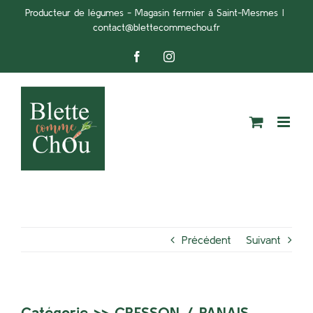
Passer
Producteur de légumes - Magasin fermier à Saint-Mesmes
|
contact@blettecommechou.fr
au
contenu
Facebook
Instagram
Précédent
Suivant
Catégorie >>
CRESSON
/
PANAIS